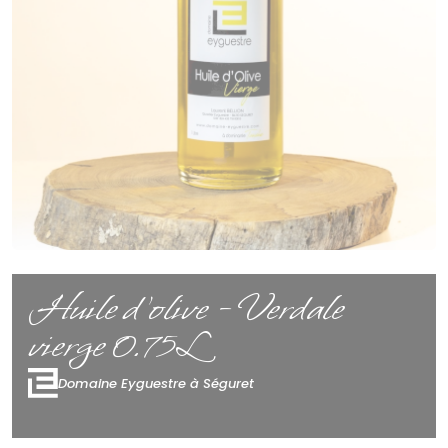
Huile d’olive - Verdale
vierge 0.75L
Domaine Eyguestre à Séguret