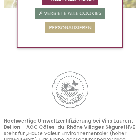
VERBIETE ALLE COOKIES
Laurent Bellion Rouge
PERSONALISIEREN
Louis bellion
AOC Côtes-du-Rhône Villages Seguret
Hochwertige Umweltzertifizierung bei Vins Laurent
Bellion – AOC Côtes-du-Rhône Villages Séguret
HVE
steht für „Haute Valeur Environnementale“ (hoher
Umweltwert). Das kleine, gänseblümchenförmige